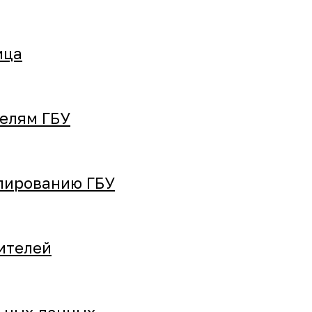
ица
елям ГБУ
пированию ГБУ
ителей