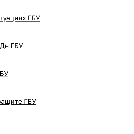
туациях ГБУ
ПДн ГБУ
ГБУ
защите ГБУ