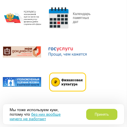
Календарь
памятных
дат
Политика в
Мы тоже используем куки,
Разработка:
отношении
потому что
без них вообще
Принять
K
project
обработки ПД
ничего не работает