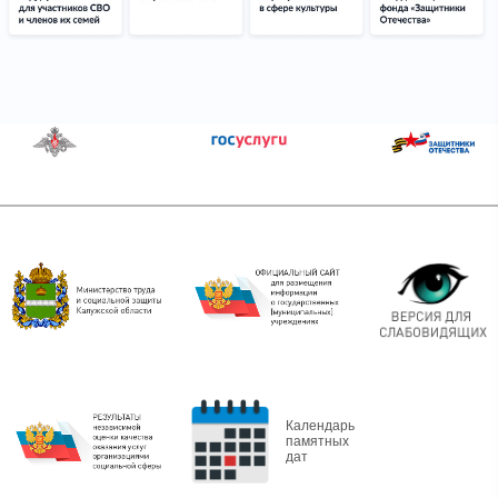
Календарь
памятных
дат