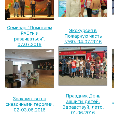
Семинар "Помогаем
Экскурсия в
РАСти и
Пожарную часть
развиваться".
№60. 04.07.2016
07.07.2016
Праздник День
Знакомство со
защиты детей.
сказочными героями.
Здравствуй, лето.
02-03.06.2016
01.06.2016