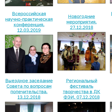
Всероссийская
Новогодние
научно-практическая
мероприятия.
конференция.
27.12.2018
12.03.2019
Выездное заседание
Региональный
Совета по вопросам
фестиваль
попечительства.
творчества в ДК
13.12.2018
ФЭИ. 07.12.2018