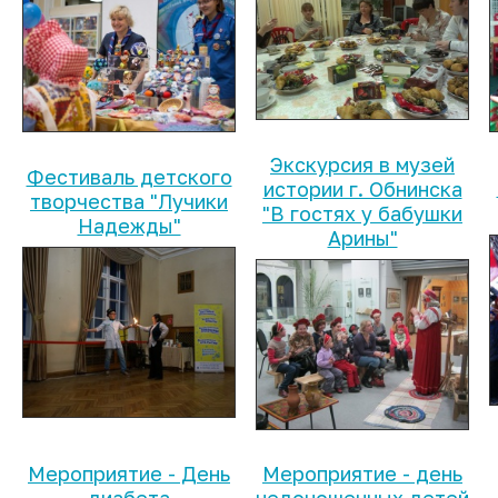
Экскурсия в музей
Фестиваль детского
истории г. Обнинска
творчества "Лучики
"В гостях у бабушки
Надежды"
Арины"
Мероприятие - День
Мероприятие - день