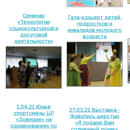
Семинар
Гала-концерт детей,
«Технологии
подростков и
социокультурной и
инвалидов молодого
досуговой
возраста
деятельности»
1.04.21 Юные
27.03.21 Выставка -
спортсмены ЦР
Живопись шерстью
«Доверие» на
«Я подарю Вам
соревнованиях по
солнечный лучик»