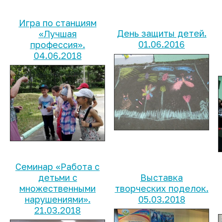
Игра по станциям
День защиты детей.
«Лучшая
01.06.2016
профессия».
04.06.2018
Семинар «Работа с
детьми с
Выставка
множественными
творческих поделок.
нарушениями».
05.03.2018
21.03.2018