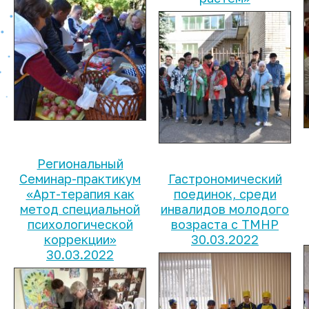
Региональный
Семинар-практикум
Гастрономический
«Арт-терапия как
поединок, среди
метод специальной
инвалидов молодого
психологической
возраста с ТМНР
коррекции»
30.03.2022
30.03.2022