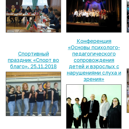
Конференция
«Основы психолого-
Спортивный
педагогического
праздник «Спорт во
сопровождения
благо». 25.11.2018
детей и взрослых с
нарушениями слуха и
зрения»