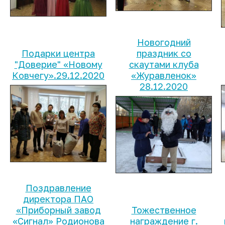
Новогодний
Подарки центра
праздник со
"Доверие" «Новому
скаутами клуба
Ковчегу».29.12.2020
«Журавленок»
28.12.2020
Поздравление
директора ПАО
«Приборный завод
Тожественное
«Сигнал» Родионова
награждение г.