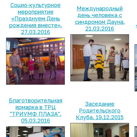
Социо-культурное
Международный
мероприятие
день человека с
«Празднуем День
синдромом Дауна.
рождения вместе».
21.03.2016
27.03.2016
Благотворительная
Заседание
ярмарка в ТРЦ
Родительского
"ТРИУМФ ПЛАЗА".
Клуба. 19.12.2015
05.03.2016