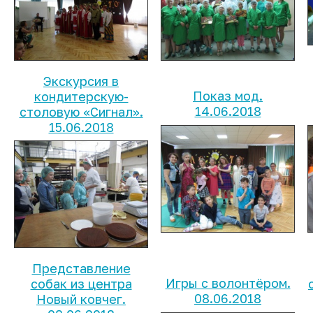
Экскурсия в
Показ мод.
кондитерскую-
14.06.2018
столовую «Сигнал».
15.06.2018
Представление
Игры с волонтёром.
собак из центра
08.06.2018
Новый ковчег.