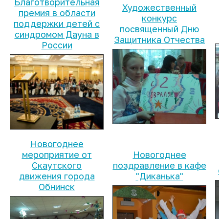
Благотворительная
Художественный
премия в области
конкурс
поддержки детей с
посвященный Дню
синдромом Дауна в
Защитника Отчества
России
Новогоднее
мероприятие от
Новогоднее
Скаутского
поздравление в кафе
движения города
"Диканька"
Обнинск