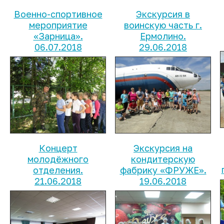
Военно-спортивное
Экскурсия в
мероприятие
воинскую часть г.
«Зарница».
Ермолино.
06.07.2018
29.06.2018
Концерт
Экскурсия на
молодёжного
кондитерскую
отделения.
фабрику «ФРУЖЕ».
21.06.2018
19.06.2018