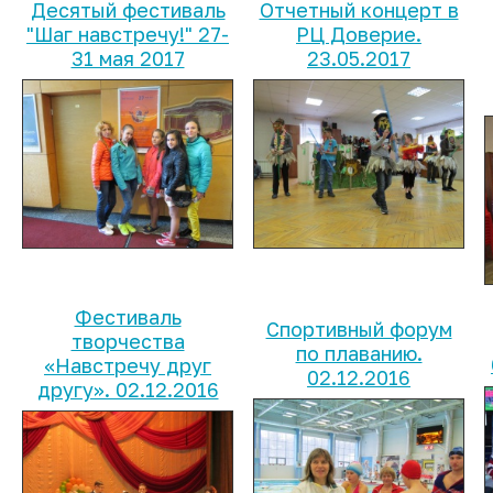
Десятый фестиваль
Отчетный концерт в
"Шаг навстречу!" 27-
РЦ Доверие.
31 мая 2017
23.05.2017
Фестиваль
Спортивный форум
творчества
по плаванию.
«Навстречу друг
02.12.2016
другу». 02.12.2016