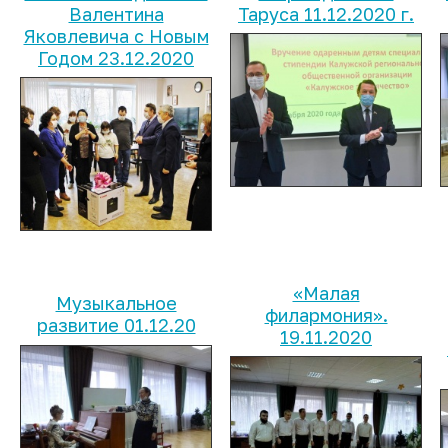
Валентина
Таруса 11.12.2020 г.
Яковлевича с Новым
Годом 23.12.2020
«Малая
Музыкальное
филармония».
развитие 01.12.20
19.11.2020