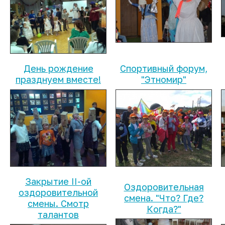
День рождение
Спортивный форум,
празднуем вместе!
"Этномир"
Закрытие II-ой
Оздоровительная
оздоровительной
смена. "Что? Где?
смены. Смотр
Когда?"
талантов