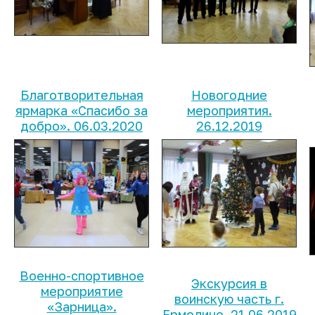
Благотворительная
Новогодние
ярмарка «Спасибо за
мероприятия.
добро». 06.03.2020
26.12.2019
Военно-спортивное
Экскурсия в
мероприятие
воинскую часть г.
«Зарница».
Ермолино. 21.06.2019