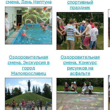
смена. День Нептуна
спортивный
праздник
Оздоровительная
Оздоровительная
смена. Экскурсия в
смена. Конкурс
город
рисунков на
Малоярославец
асфальте