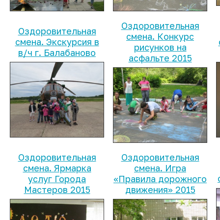
Оздоровительная
Оздоровительная
смена. Конкурс
смена. Экскурсия в
рисунков на
в/ч г. Балабаново
асфальте 2015
Оздоровительная
Оздоровительная
смена. Ярмарка
смена. Игра
услуг Города
«Правила дорожного
Мастеров 2015
движения» 2015