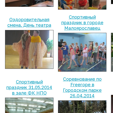
Спортивный
Оздоровительная
праздник в городе
смена. День театра
Малоярославец
Соревнование по
Спортивный
Freerope в
праздник 31.05.2014
Городском парке
в зале ФК НПО
26.04.2014