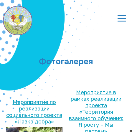
Фотогалерея
Мероприятие в
рамках реализации
Мероприятие по
проекта
реализации
«Территория
социального проекта
взаимного обучения:
«Лавка добра»
Я росту – Мы
растем»