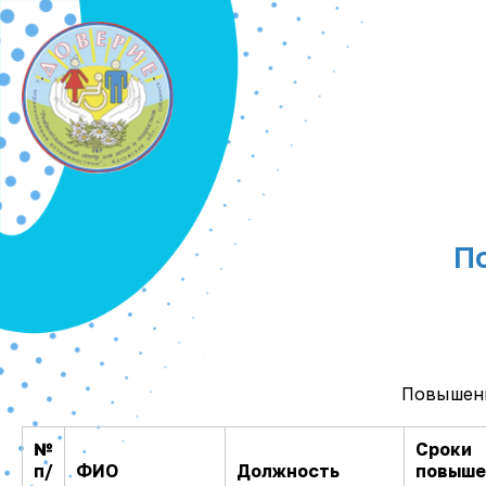
П
Повышени
№
Сроки
п/
ФИО
Должность
повыше