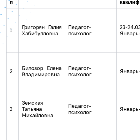
п
квалиф
Григорян Галия
Педагог-
23-24.0
1
Хабибулловна
психолог
Январь
Билозор Елена
Педагог-
2
Январь
Владимировна
психолог
Земская
Педагог-
3
Татьяна
Январь
психолог
Михайловна