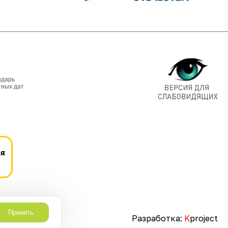
ндарь
тных дат
Принять
Разработка:
K
project