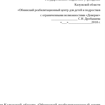
Калужской области
«Обнинский реабилитационный центр для детей и подростков
с ограниченными возможностями «Доверие»
________________ С.Н. Дробышева
«___»______________2018 г.
ния Калужской области «Обнинский реабилитационный центр