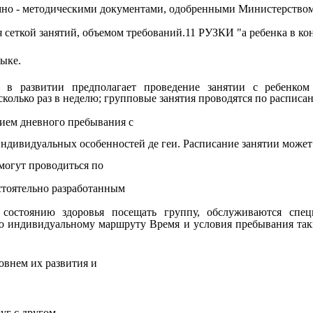
ммно
-
методическими документами, одобренными Министерством
 сеткой занятий, объемом требований
.11
РУЗКИ "а ребенка в кон
зыке.
в развитии предполагает проведение занятии с ребенком 
колько раз в неделю; групповые занятия проводятся по расписа
нием дневного пребывания с
идуальных особенностей де геи. Расписание занятии может б
 могут проводиться по
тоятельно разработанным
остоянию здоровья посещать группу, обслуживаются специ
о индивидуальному маршруту Время и условия пребывания так
овнем их развития и
уг с другом