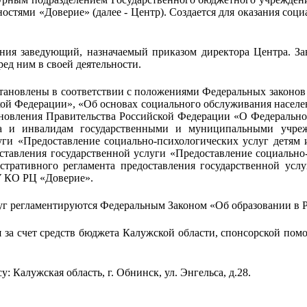
ностями «Доверие» (далее
-
Центр). Создается для оказания соц
ания заведующий, назначаемый приказом директора Центра. З
ед ним в своей деятельности.
становлены в соответствии с положениями Федеральных законов
кой Федерации», «Об основах социального обслуживания насел
ановления Правительства Российской Федерации «О Федерально
та и инвалидам государственными и муниципальными учреж
луги «Предоставление социально-психологических услуг дет
ставления государственной услуги «Предоставление социально
ративного регламента предоставления государственной услу
У КО РЦ «Доверие».
уг регламентируются Федеральным Законом «Об образовании в Р
за счет средств бюджета Калужской области, спонсорской помо
у: Калужская область, г.
Обнинск, ул. Энгельса, д.28.