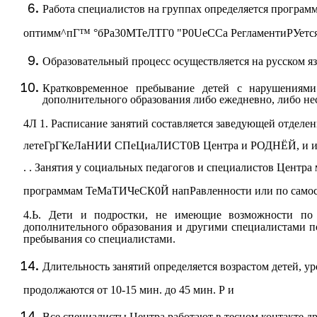
Работа специалистов на группах определяется програ
оптимм^пГ™ °бРа30МТеЛТГ0
"P0UeCCa
РегламентиРУется
Образовательный процесс осуществляется на русском я
Кратковременное пребывание детей с нарушениями 
дополнительного образования либо ежедневно, либо нес
4Л 1. Расписание занятий составляется заведующей отделе
летеГрГКеЛаНИИ СПеЦиаЛИСТ0В Центра и РОДНЁЙ, и индив
. . Занятия у социальных педагогов и специалистов Центра
программам ТеМаТИЧеСК0Й напРавленности или по самос
4.Ь. Дети и подростки, не имеющие возможности по с
дополнительного образования и другими специалистами п
пребывания со специалистами.
Длительность занятий определяется возрастом детей, ур
продолжаются от 10-15 мин. до 45 мин. Р и
Все специалисты Центра работают в тесном контакте др