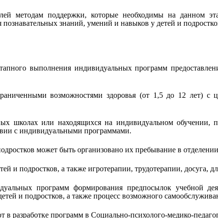
ей методам поддержки, которые необходимы на данном этап
 познавательных знаний, умений и навыков у детей и подростк
этапного выполнения индивидуальных программ предоставлен
раниченными возможностями здоровья (от 1,5 до 12 лет) с 
ных школах или находящихся на индивидуальном обучении, п
ствии с индивидуальными программами.
подростков может быть организовано их пребывание в отделении
й и подростков, а также игротерапии, трудотерапии, досуга, д
дуальных программ формирования предпосылок учебной деят
детей и подростков, а также процесс возможного самообслужива
 в разработке программ в Социально-психолого-медико-педагог