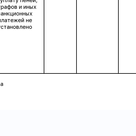
 уплату пеней,
рафов и иных
санкционных
платежей не
установлено
ва