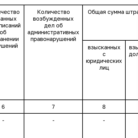
чество
Количество
Общая сумма штра
анных
возбужденных
писаний
дел об
об
административных
анении
правонарушений
ушений
взысканных
вз
с
до
юридических
лиц
6
7
8
-
-
-