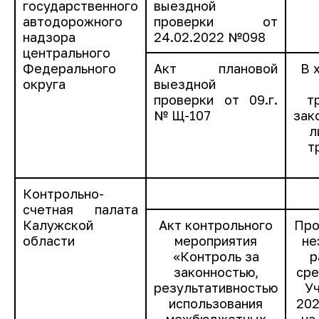
государственного
выездной
автодорожного
проверки от
надзора
24.02.2022 №098
центрального
Федерального
Акт плановой
В 
округа
выездной
проверки от 09.г.
т
№ Щ-107
зак
л
т
Контрольно-
счетная палата
Калужской
Акт контрольного
Про
области
мероприятия
не
«Контроль за
р
законностью,
сре
результативностью
У
использования
202