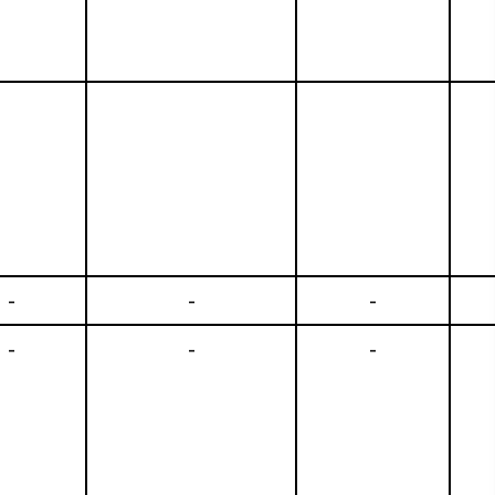
-
-
-
-
-
-