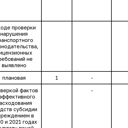
ходе проверки
нарушения
ранспортного
онодательства,
ицензионных
ребований не
выявлено
плановая
1
-
веркой фактов
-
эффективного
асходования
дств субсидии
чреждением в
0 и 2021 годах