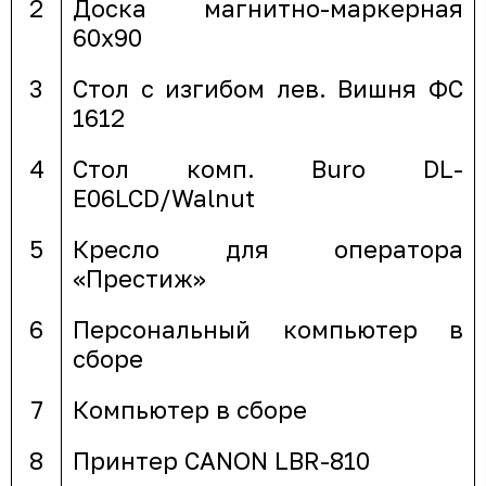
2
Доска магнитно-маркерная
60х90
3
Стол с изгибом лев. Вишня ФС
1612
4
Стол комп. Buro DL-
E06LCD/Walnut
5
Кресло для оператора
«Престиж»
6
Персональный компьютер в
сборе
7
Компьютер в сборе
8
Принтер CANON LBR-810