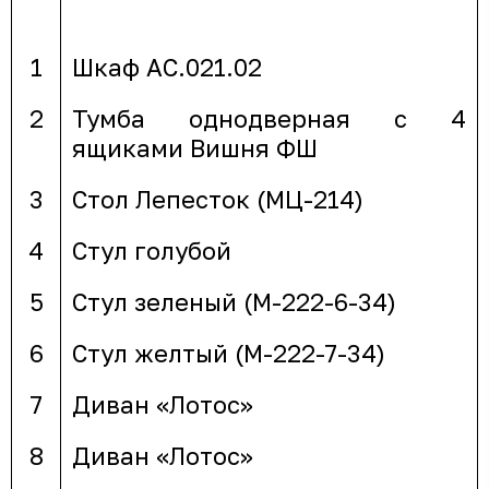
1
Шкаф АС.021.02
2
Тумба однодверная с 4
ящиками Вишня ФШ
3
Стол Лепесток (МЦ-214)
4
Стул голубой
5
Стул зеленый (М-222-6-34)
6
Стул желтый (М-222-7-34)
7
Диван «Лотос»
8
Диван «Лотос»