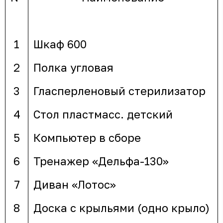
1
Шкаф 600
2
Полка угловая
3
Гласперленовый стерилизатор
4
Стол пластмасс. детский
5
Компьютер в сборе
6
Тренажер «Дельфа-130»
7
Диван «Лотос»
8
Доска с крыльями (одно крыло)