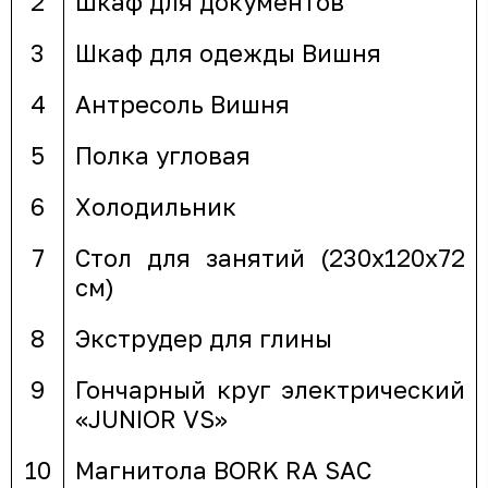
2
Шкаф для документов
3
Шкаф для одежды Вишня
4
Антресоль Вишня
5
Полка угловая
6
Холодильник
7
Стол для занятий (230х120х72
см)
8
Экструдер для глины
9
Гончарный круг электрический
«JUNIOR VS»
10
Магнитола BORK RA SAC