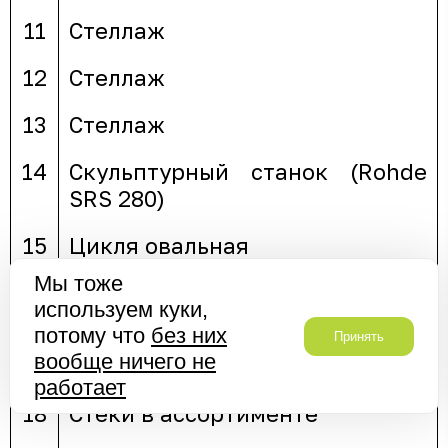
11
Стеллаж
12
Стеллаж
13
Стеллаж
14
Скульптурный станок (Rohde
SRS 280)
15
Цикля овальная
Мы тоже
16
Стол дерев прямоугольный
используем куки,
(М-83-1)
потому что
без них
Принять
вообще ничего не
17
Резак дисковый для пластов
работает
18
Стеки в ассортименте