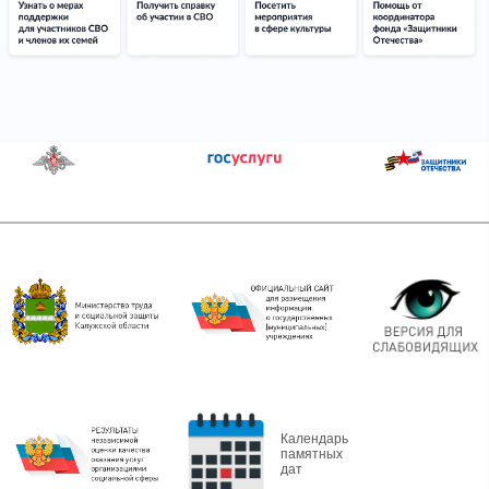
Календарь
памятных
дат