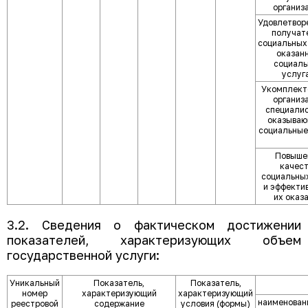
организ
Удовлетвор
получат
социальных 
оказан
социал
услуг
Укомплект
организ
специалис
оказыва
социальные
Повыше
качест
социальных
и эффекти
их оказ
3.2. Сведения о фактическом достижении
показателей, характеризующих объем
государственной услуги:
Уникальный
Показатель,
Показатель,
номер
характеризующий
характеризующий
наименован
реестровой
содержание
условия (формы)