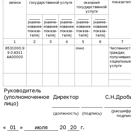
показател
записи
государственной услуги
оказания
государственной
услуги
______
______
______
______
______
(наиме-
(наиме-
(наиме-
(наиме-
(наиме-
нование
нование
нование
нование
нование
показа-
показа-
показа-
показа-
показа-
теля)
теля)
теля)
теля)
теля)
1
2
3
4
5
6
7
853100О.9
очно
Численност
9.0.АЭ11
граждан,
АА00000
получивших
социальные
услуги
Руководитель
(уполномоченное
Директор
С.Н.Дроб
лицо)
(расшифр
(должность)
(подпись)
подпис
«
01
»
июля
20
20
г.