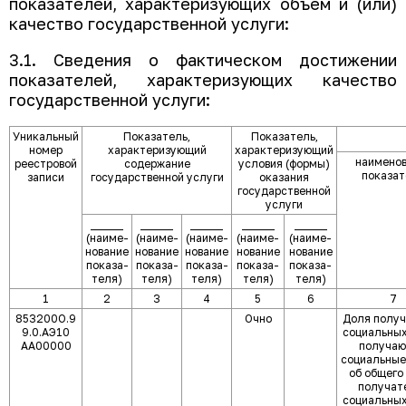
показателей, характеризующих объем и (или)
качество государственной услуги:
3.1. Сведения о фактическом достижении
показателей, характеризующих качество
государственной услуги:
Уникальный
Показатель,
Показатель,
номер
характеризующий
характеризующий
наимено
реестровой
содержание
условия (формы)
показат
записи
государственной услуги
оказания
государственной
услуги
______
______
______
______
______
(наиме-
(наиме-
(наиме-
(наиме-
(наиме-
нование
нование
нование
нование
нование
показа-
показа-
показа-
показа-
показа-
теля)
теля)
теля)
теля)
теля)
1
2
3
4
5
6
7
853200О.9
Очно
Доля полу
9.0.АЭ10
социальных
АА00000
получа
социальные
об общего
получат
социальных