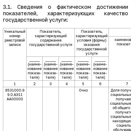
3.1. Сведения о фактическом достижении
показателей, характеризующих качество
государственной услуги:
Уникальный
Показатель,
Показатель,
номер
характеризующий
характеризующий
наимено
реестровой
содержание
условия (формы)
показат
записи
государственной услуги
оказания
государственной
услуги
______
______
______
______
______
(наиме-
(наиме-
(наиме-
(наиме-
(наиме-
нование
нование
нование
нование
нование
показа-
показа-
показа-
показа-
показа-
теля)
теля)
теля)
теля)
теля)
1
2
3
4
5
6
7
853100О.9
Очно
Доля полу
9.0.АЭ11
социальных
АА00000
получа
социальные
об общего
получат
социальных
находящих
социал
обслужива