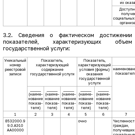
их оказ
Доступн
получе
социальных 
организ
3.2. Сведения о фактическом достижении
показателей, характеризующих объем
государственной услуги:
Уникальный
Показатель,
Показатель,
номер
характеризующий
характеризующий
наименован
реестровой
содержание
условия (формы)
показател
записи
государственной услуги
оказания
государственной
услуги
______
______
______
______
______
(наиме-
(наиме-
(наиме-
(наиме-
(наиме-
нование
нование
нование
нование
нование
показа-
показа-
показа-
показа-
показа-
теля)
теля)
теля)
теля)
теля)
1
2
3
4
5
6
7
853200О.9
очно
Численност
9.0.АЭ10
граждан,
АА00000
получивших
социальные