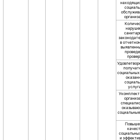
находящих
социал
обслужива
организ
Количе
наруше
санитар
законодате
в отчетном
выявленны
проведе
провер
Удовлетвор
получат
социальных 
оказан
социал
услуг
Укомплект
организ
специалис
оказыва
социальные
Повыше
качест
социальных
и эффекти