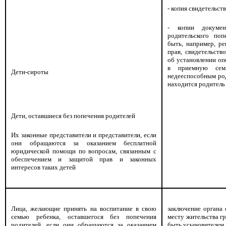
- копия свидетельст
- копии докумен
родительского поп
быть, например, р
прав, свидетельств
об установлении оп
в приемную сем
Дети-сироты
недееспособным род
находится родитель и
Дети, оставшиеся без попечения родителей
Их законные представители и представители, если
они обращаются за оказанием бесплатной
юридической помощи по вопросам, связанным с
обеспечением и защитой прав и законных
интересов таких детей
Лица, желающие принять на воспитание в свою
заключение органа 
семью ребенка, оставшегося без попечения
месту жительства г
родителей, если они обращаются за оказанием
быть усыновителем 