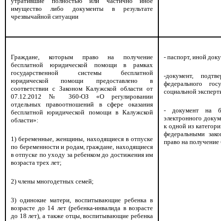
утратившие полностью или частично иное
имущество либо документы в результате
чрезвычайной ситуации
Граждане, которым право на получение
-
п
аспорт, иной док
бесплатной юридической помощи в рамках
государственной системы бесплатной
-документ, подтв
юридической помощи предоставлено в
федерального гос
соответствии с Законом Калужской области от
социальной эксперт
07.12.2012 № 360-ОЗ «О регулировании
отдельных правоотношений в сфере оказания
- документ на 
бесплатной юридической помощи в Калужской
электронного докум
области»:
к одной из категор
федеральными зако
1) беременные, женщины, находящиеся в отпуске
право на получение
по беременности и родам, граждане, находящиеся
в отпуске по уходу за ребенком до достижения им
возраста трех лет;
2) члены многодетных семей;
3) одинокие матери, воспитывающие ребенка в
возрасте до 14 лет (ребенка-инвалида в возрасте
до 18 лет), а также отцы, воспитывающие ребенка