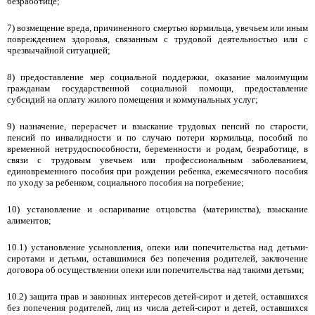
безработице;
7) возмещение вреда, причиненного смертью кормильца, увечьем или иным
повреждением здоровья, связанным с трудовой деятельностью или с
чрезвычайной ситуацией;
8) предоставление мер социальной поддержки, оказание малоимущим
гражданам государственной социальной помощи, предоставление
субсидий на оплату жилого помещения и коммунальных услуг;
9) назначение, перерасчет и взыскание трудовых пенсий по старости,
пенсий по инвалидности и по случаю потери кормильца, пособий по
временной нетрудоспособности, беременности и родам, безработице, в
связи с трудовым увечьем или профессиональным заболеванием,
единовременного пособия при рождении ребенка, ежемесячного пособия
по уходу за ребенком, социального пособия на погребение;
10) установление и оспаривание отцовства (материнства), взыскание
алиментов;
10.1) установление усыновления, опеки или попечительства над детьми-
сиротами и детьми, оставшимися без попечения родителей, заключение
договора об осуществлении опеки или попечительства над такими детьми;
10.2) защита прав и законных интересов детей-сирот и детей, оставшихся
без попечения родителей, лиц из числа детей-сирот и детей, оставшихся