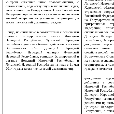
контракт (имевшие иные правоотношения) с
Луганской Народной
организацией, содействующей выполнению задач,
Херсонской област
возложенных на Вооруженные Силы Российской
отражению воору
Федерации, при условии их участия в специальной
Российской Федера
военной операции на указанных территориях, а
на Государственно
также члены семей указанных граждан;
приграничных те
Федерации, при
- лица, принимавшие в соответствии с решениями
специальной военно
органов государственной власти Донецкой
Донецкой Народно
Народной Республики, Луганской Народной
Республики, Запоро
Республики участие в боевых действиях в составе
документы, подтве
Вооруженных Сил Донецкой Народной
(имевшие иные п
Республики, Народной милиции Луганской
содействующей в
Народной Республики, воинских формирований и
Вооруженные Силы 
органов Донецкой Народной Республики и
их участия в специ
Луганской Народной Республики начиная с 11 мая
территориях, а та
2014 года, а также члены семей указанных лиц.
граждане являются 
-документы, подт
действиях в сос
Народной Республ
Народной Республик
Донецкой Народной
Республики начиная
решениями приняты
Донецкой Народно
Республики, а так