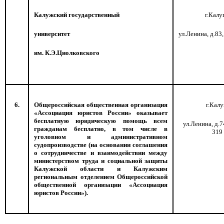
Калужский государственный
г.Калу
университет
ул.Ленина, д.83
им. К.Э.Циолковского
6.
Общероссийская общественная организация
г.Калу
«Ассоциация юристов России» оказывает
бесплатную юридическую помощь всем
ул.Ленина, д.7
гражданам бесплатно, в том числе в
319
уголовном и административном
судопроизводстве (на основании соглашения
о сотрудничестве и взаимодействии между
министерством труда и социальной защиты
Калужской области и Калужским
региональным отделением Общероссийской
общественной организации «Ассоциация
юристов России»).