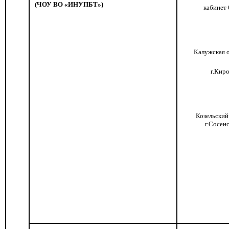
(ЧОУ ВО «ИНУПБТ»)
кабинет 
Калужская о
г.Киро
Козельский
г.Сосен