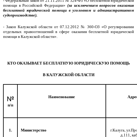
- Федеральный закон от 21.11.2011 № 324-ФЗ «О бесплатной юридической
помощи в Российской Федерации»
(за исключением вопросов оказания
бесплатной юридической помощи в уголовном и административном
судопроизводстве).
- Закон Калужской области от 07.12.2012 № 360-ОЗ «О регулировании
отдельных правоотношений в сфере оказания бесплатной юридической
помощи в Калужской области».
КТО ОКАЗЫВАЕТ БЕСПЛАТНУЮ ЮРИДИЧЕСКУЮ ПОМОЩЬ
В КАЛУЖСКОЙ ОБЛАСТИ
№
Наименование
Адре
п/п
1.
Министерство
г.Калуга, ул.Пр
д.111, ка