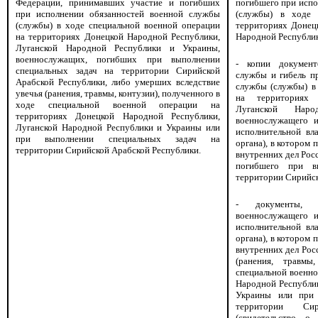
Федерации, принимавших участие и погибших
погибшего при испо
при исполнении обязанностей военной службы
(службы) в ходе 
(службы) в ходе специальной военной операции
территориях Донец
на территориях Донецкой Народной Республики,
Народной Республи
Луганской Народной Республики и Украины,
военнослужащих, погибших при выполнении
- копии докумен
специальных задач на территории Сирийской
службы и гибель п
Арабской Республики, либо умерших вследствие
службы (службы) в
увечья (ранения, травмы, контузии), полученного в
на территориях 
ходе специальной военной операции на
Луганской Нар
территориях Донецкой Народной Республики,
военнослужащего и
Луганской Народной Республики и Украины или
исполнительной вла
при выполнении специальных задач на
органа), в котором 
территории Сирийской Арабской Республики.
внутренних дел Рос
погибшего при в
территории Сирийск
- документы, 
военнослужащего и
исполнительной вла
органа), в котором 
внутренних дел Рос
(ранения, травмы
специальной военно
Народной Республик
Украины или при 
территории Си
(свидетельство о 