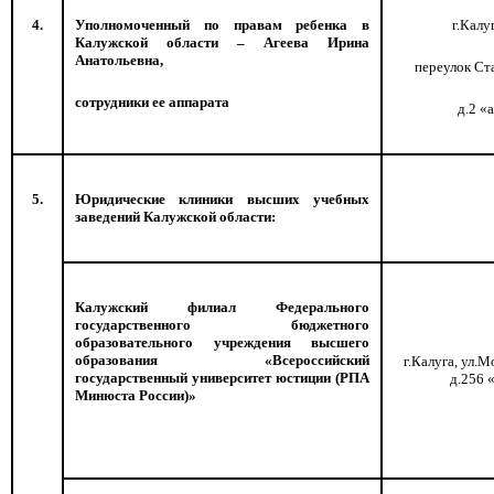
4.
Уполномоченный по правам ребенка в
г.Калу
Калужской области – Агеева Ирина
Анатольевна,
переулок Ст
сотрудники ее аппарата
д.2 «
5.
Юридические клиники высших учебных
заведений Калужской области:
Калужский филиал Федерального
государственного бюджетного
образовательного учреждения высшего
образования «Всероссийский
г.Калуга, ул.М
государственный университет юстиции (РПА
д.256 
Минюста России)»