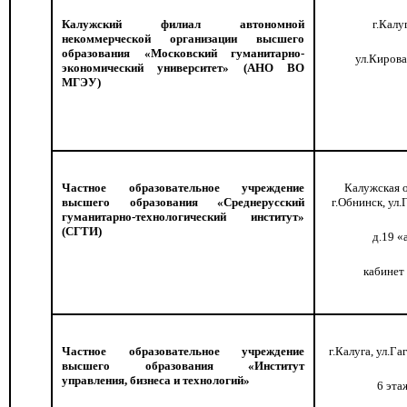
Калужский филиал автономной
г.Калу
некоммерческой организации высшего
образования «Московский гуманитарно-
ул.Кирова
экономический университет» (АНО ВО
МГЭУ)
Частное образовательное учреждение
Калужская о
высшего образования «Среднерусский
г.Обнинск, ул.
гуманитарно-технологический институт»
(СГТИ)
д.19 «
кабинет
Частное образовательное учреждение
г.Калуга, ул.Гаг
высшего образования «Институт
управления, бизнеса и технологий»
6 эта