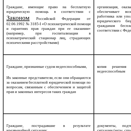
Граждане, имеющие право на бесплатную
организация, ока
юридическую помощь в соответствии с
обеспечивает во
Законом
работника или упо
Российской Федерации от
юридического бю
02.06.1992 № 3185-I «О психиатрической помощи
гражданам бесп
и гарантиях прав граждан при ее оказании»
соответствии с Фед
(например, при госпитализации в
психиатрический стационар лиц, страдающих
психическими расстройствами)
Граждане, признанные судом недееспособными,
копия решения 
недееспособным
Их законные представители, если они обращаются
за оказанием бесплатной юридической помощи по
вопросам, связанным с обеспечением и защитой
прав и законных интересов таких граждан
Граждане, пострадавшие в результате
документы, под
чрезвычайной ситуации:
ситуации (акты, сп