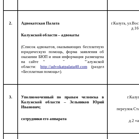
2.
Адвокатская Палата
г.Калуга, ул.Во
д.16
Калужской области – адвокаты
(Список адвокатов, оказывающих бесплатную
юридическую помощь, форма заявления об
оказании БЮП и иная информация размещена
на сайте Адвокатской палаты Калужской
области:
http
://
advokatpalata
40.
com
(
раздел
«Бесплатная помощь»).
3.
Уполномоченный по правам человека в
г.Калу
Калужской области – Зельников Юрий
Иванович;
переулок Ст
сотрудники его аппарата
д.2 «