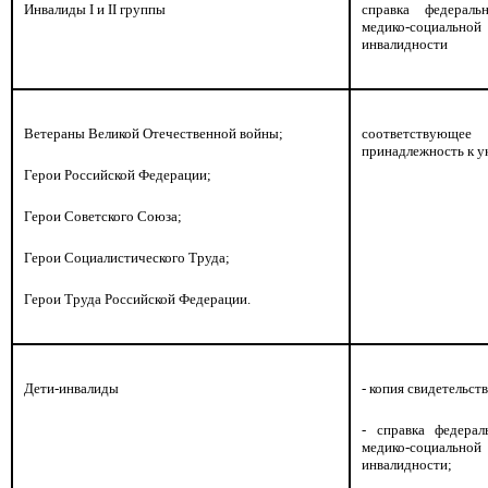
Инвалиды I и II группы
справка федераль
медико-социальн
инвалидности
Ветераны Великой Отечественной войны;
соответствующее
принадлежность к у
Герои Российской Федерации;
Герои Советского Союза;
Герои Социалистического Труда;
Герои Труда Российской Федерации.
Дети-инвалиды
- копия свидетельс
- справка федерал
медико-социальн
инвалидности;