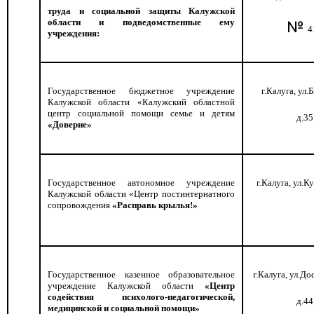
труда и социальной защиты Калужской
области и подведомственные ему
№
4
учреждения:
Государственное бюджетное учреждение
г.Калуга, ул.
Калужской области «Калужский областной
центр социальной помощи семье и детям
д.35
«Доверие»
Государственное автономное учреждение
г.Калуга, ул.К
Калужской области «Центр постинтернатного
сопровождения
«Расправь крылья!»
Государственное казенное образовательное
г.Калуга, ул.До
учреждение Калужской области
«Центр
содействия психолого-педагогической,
д.44
медицинской и социальной помощи»