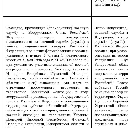
комиссии и т.д).
Граждане, проходящие (проходившие) военную
-копии документов
службу в Вооруженных Силах Российской
военной службы 
Федерации, граждане, находящиеся
Федерации, наход
(находившиеся) на военной службе (службе) в
службе (службе)
войсках национальной гвардии Российской
Российской Федер
Федерации, в воинских формированиях и органах,
органах, при услов
указанных в пункте 6 статьи 1 Федерального
операции на терри
закона от 31 мая 1996 года N 61-ФЗ "Об обороне",
Республики, Лу
при условии их участия в специальной военной
Запорожской обла
операции на территориях Украины, Донецкой
выполнения ими 
Народной Республики, Луганской Народной
вторжения на терри
Республики, Запорожской области и Херсонской
вооруженной прово
области и (или) выполнения ими задач по
Российской Федер
отражению вооруженного вторжения на
субъектов Росси
территорию Российской Федерации, в ходе
районам проведени
вооруженной провокации на Государственной
территориях Украи
границе Российской Федерации и приграничных
Луганской Народной
территориях субъектов Российской Федерации,
Херсонской област
прилегающих к районам проведения специальной
указанных терр
военной операции на территориях Украины,
правоохранительн
Донецкой Народной Республики, Луганской
документы, под
Народной Республики, Запорожской области и
служебных и иные 