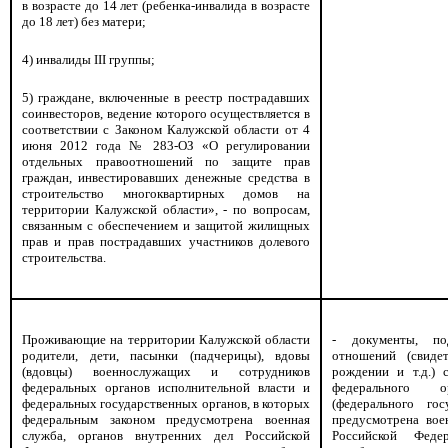
в возрасте до 14 лет (ребенка-инвалида в возрасте
до 18 лет) без матери;
4) инвалиды III группы;
5) граждане, включенные в реестр пострадавших
соинвесторов, ведение которого осуществляется в
соответствии с Законом Калужской области от 4
июня 2012 года № 283-ОЗ «О регулировании
отдельных правоотношений по защите прав
граждан, инвестировавших денежные средства в
строительство многоквартирных домов на
территории Калужской области», - по вопросам,
связанным с обеспечением и защитой жилищных
прав и прав пострадавших участников долевого
строительства.
Проживающие на территории Калужской области
- документы, по
родители, дети, пасынки (падчерицы), вдовы
отношений (свидет
(вдовцы) военнослужащих и сотрудников
рождении и т.д.)
федеральных органов исполнительной власти и
федерального о
федеральных государственных органов, в которых
(федерального гос
федеральным законом предусмотрена военная
предусмотрена вое
служба, органов внутренних дел Российской
Российской Феде