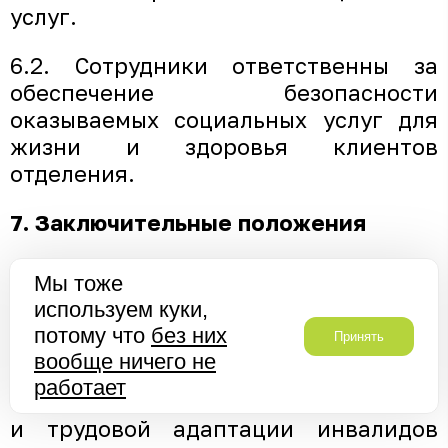
услуг.
6.2. Сотрудники ответственны за
обеспечение безопасности
оказываемых социальных услуг для
жизни и здоровья клиентов
отделения.
7. Заключительные положения
7.1. Изменения и дополнения в
Мы тоже
настоящее Положение вносится
используем куки,
директором Центра.
потому что
без них
Принять
вообще ничего не
7.2. Прекращение деятельности
работает
отделения социальной реабилитации
и трудовой адаптации инвалидов