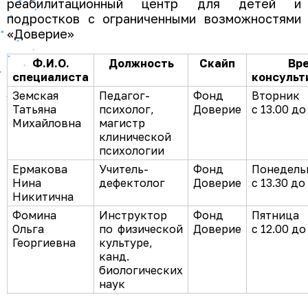
реабилитационный центр для детей и
подростков с ограниченными возможностями
«Доверие»
Ф.И.О.
Должность
Скайп
Вр
специалиста
консульт
Земская
Педагог-
Фонд
Вторник
Татьяна
психолог,
Доверие
с 13.00 до
Михайловна
магистр
клинической
психологии
Ермакова
Учитель-
Фонд
Понедель
Нина
дефектолог
Доверие
с 13.30 до
Никитична
Фомина
Инструктор
Фонд
Пятница
Ольга
по физической
Доверие
с 12.00 до
Георгиевна
культуре,
канд.
биологических
наук